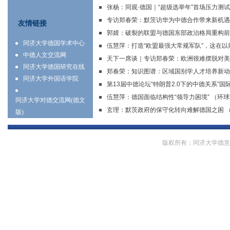
张杨：同观·德国｜“超级选举年”首场压力测试：“
专访郑春荣：默茨访华为中德合作带来新机遇
友情链接
郭婧：破裂的联盟与德国东部政治格局重构前景
同济大学德国学术中心
伍慧萍：打造“欧盟最强大常规军队”，这在以前的
中德人文交流网
天下一席谈｜专访郑春荣：欧洲很难摆脱对美依赖
同济大学德国研究在线
郑春荣：知识图谱：区域国别学人才培养新动
同济大学外国语学院
第13届中德论坛“特朗普2.0下的中德关系”
伍慧萍：德国面临结构性“领导力困境” （环
同济大学对德交流网(德文
玄理：默茨政府的保守化转向难解德国之困 
版)
版权所有：同济大学德意