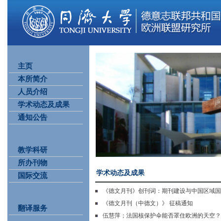
主页
本所简介
人员介绍
学术动态及成果
通知公告
教学科研
所办刊物
学术动态及成果
国际交流
《德文月刊》创刊词：期刊建设与中国区域国别学
《德文月刊（中德文）》 征稿通知
翻译服务
伍慧萍；法国核保护伞能否罩住欧洲的天空？