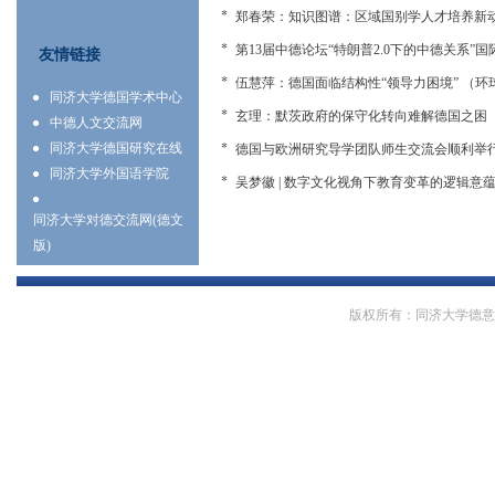
郑春荣：知识图谱：区域国别学人才培养新
第13届中德论坛“特朗普2.0下的中德关系”
友情链接
伍慧萍：德国面临结构性“领导力困境” （环
同济大学德国学术中心
玄理：默茨政府的保守化转向难解德国之困 
中德人文交流网
同济大学德国研究在线
德国与欧洲研究导学团队师生交流会顺利举
同济大学外国语学院
吴梦徽 | 数字文化视角下教育变革的逻辑
同济大学对德交流网(德文
版)
版权所有：同济大学德意