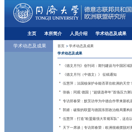
主页
本所简介
人员介绍
学术动态及成果
学术动态及成果
首页
学术动态及成果
学术动态及成果
《德文月刊》创刊词：期刊建设与中国区域国
《德文月刊（中德文）》 征稿通知
伍慧萍；法国核保护伞能否罩住欧洲的天空？
张杨：同观·德国｜“超级选举年”首场压力测
专访郑春荣：默茨访华为中德合作带来新机
郭婧：破裂的联盟与德国东部政治格局重构前
伍慧萍：打造“欧盟最强大常规军队”，这在以
天下一席谈｜专访郑春荣：欧洲很难摆脱对美