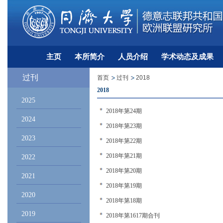
主页
本所简介
人员介绍
学术动态及成果
过刊
首页
过刊
2018
2018
2025
2018年第24期
2024
2018年第23期
2023
2018年第22期
2018年第21期
2022
2018年第20期
2021
2018年第19期
2020
2018年第18期
2019
2018年第1617期合刊