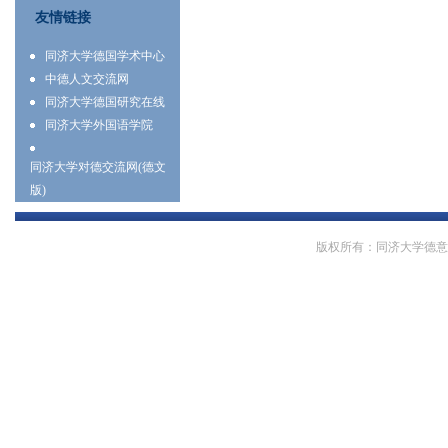
友情链接
同济大学德国学术中心
中德人文交流网
同济大学德国研究在线
同济大学外国语学院
同济大学对德交流网(德文
版)
版权所有：同济大学德意