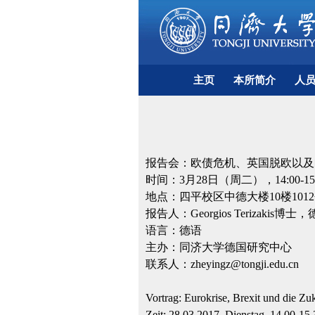
主页
本所简介
人
报告会：欧债危机、英国脱欧以及
时间：
3
月
28
日（周二），
14:00-15
地点：四平校区中德大楼
10
楼
1012
报告人：
Georgios Terizakis
博士，
语言：德语
主办：同济大学德国研究中心
联系人：
zheyingz@tongji.edu.cn
Vortrag: Eurokrise, Brexit und die Zu
Zeit: 28.03.2017, Dienstag, 14.00-15