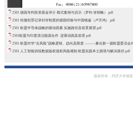
2501 德国专利投资基金评介 模式案例与启示（罗钧 张韬略）.pdf
2501 轻微犯罪记录封存制度的德国经验与中国镜鉴（卢天鸿）.pdf
2501 欧盟半导体战略的驱动因素 实施路径及前景展望.pdf
2501欧盟与印度清洁能源合作 进展动因及前景.pdf
2501 欧盟对华“去风险”战略逻辑、趋向及限度 ———兼论新一届欧盟委员会对华
2501 人工智能训练数据版权侵权风险规制 欧盟实践本土困境与解决路径.pdf
版权所有：同济大学德意