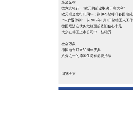
经济纵横
德意志银行：“欧元的前途取决于意大利”
欧元现金发行10周年：朔伊布勒呼吁各国缩减
“67岁退休制”：从2012年1月1日起德国人工
德国经济在债务危机面前依旧信心十足
大众在德国上市公司中一枝独秀
社会万象
德国电台迎来50周年庆典
八分之一的德国住房有必要拆除
浏览全文