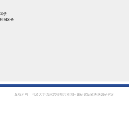
国债
作时间延长
版权所有：同济大学德意志联邦共和国问题研究所欧洲联盟研究所