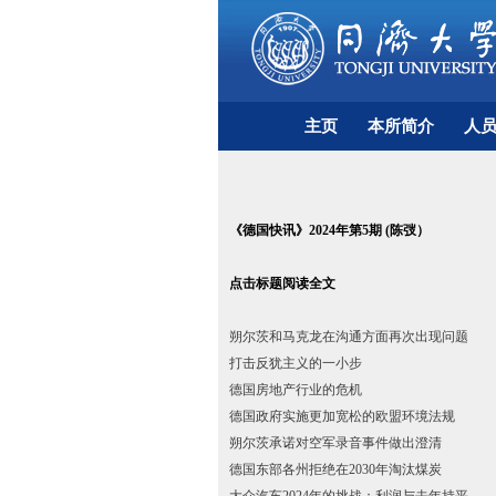
主页
本所简介
人
《德国快讯》
2024
年第
5
期
(
陈弢）
点击标题阅读全文
朔尔茨和马克龙在沟通方面再次出现问题
打击反犹主义的一小步
德国房地产行业的危机
德国政府实施更加宽松的欧盟环境法规
朔尔茨承诺对空军录音事件做出澄清
德国东部各州拒绝在2030
年淘汰煤炭