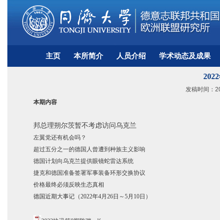
主页
本所简介
人员介绍
学术动态及成果
20
发稿时间：202
本期内容
邦总理朔尔茨暂不考虑访问乌克兰
左翼党还
有
机会吗？
超过五分之一的德国人曾遭到种族主义影响
德国计划向乌克兰提供眼镜蛇雷达系统
捷克和德国准备签署军事装备环形交换协议
价格最终必须反映生态真相
德国近期大事记（
2022
年
4
月
26
日～
5
月
10
日）