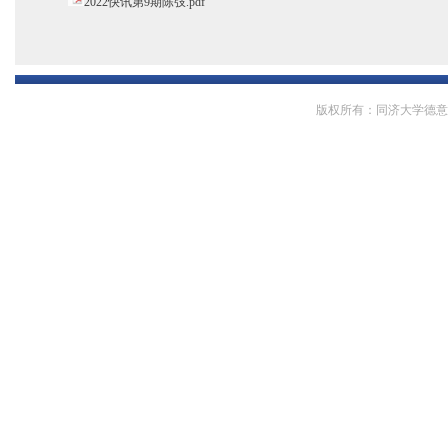
2022快讯第9期陈弢.pdf
版权所有：同济大学德意